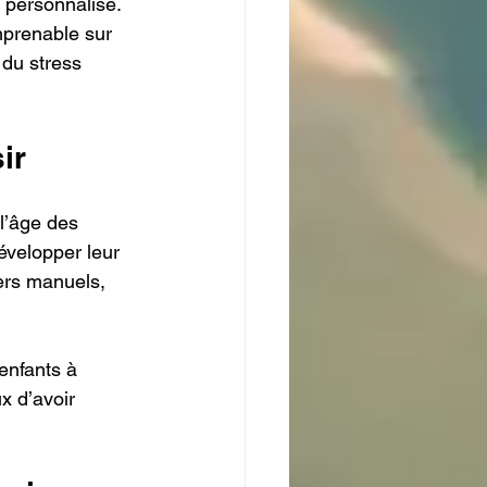
 personnalisé. 
mprenable sur 
 du stress 
ir
l’âge des 
velopper leur 
iers manuels, 
enfants à 
x d’avoir 