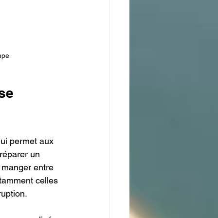
mpe
se 
qui permet aux 
réparer un 
e manger entre 
otamment celles 
ruption.