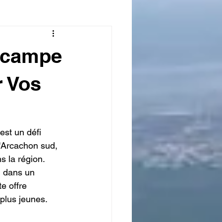
pocampe
r Vos
est un défi 
'Arcachon sud, 
s la région. 
, dans un 
e offre 
plus jeunes.