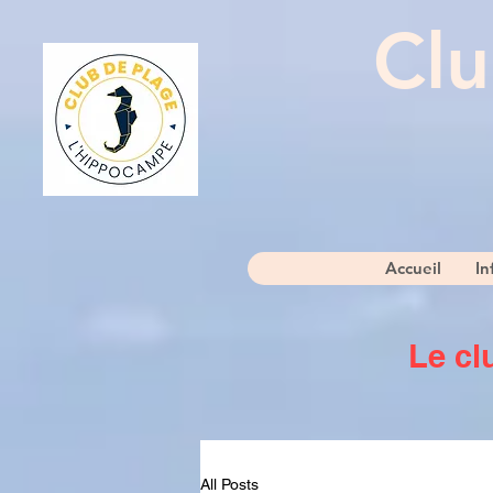
Clu
Accueil
In
Le cl
All Posts