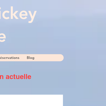
ickey
e
éservations
Blog
n actuelle