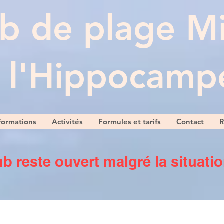
b de plage M
l'Hippocamp
formations
Activités
Formules et tarifs
Contact
R
ub reste ouvert malgré la situatio