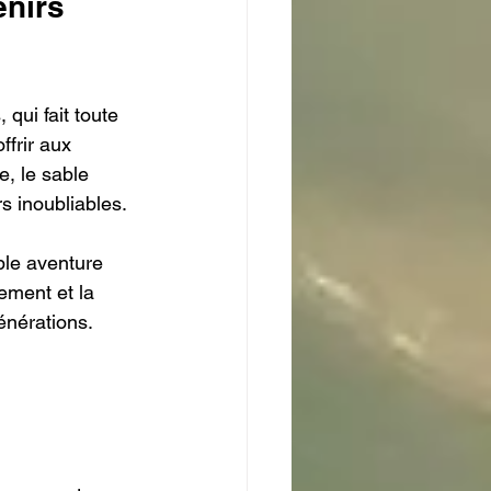
nirs 
qui fait toute 
ffrir aux 
, le sable 
s inoubliables.
ble aventure 
ement et la 
énérations.