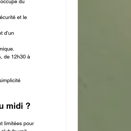
s’occupe du 
curité et le 
t d’un 
amique.
s, de 12h30 à 
simplicité 
u midi ?
t limitées pour 