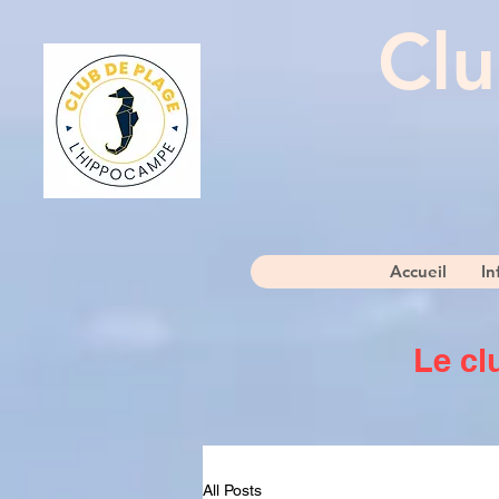
Clu
Accueil
In
Le cl
All Posts