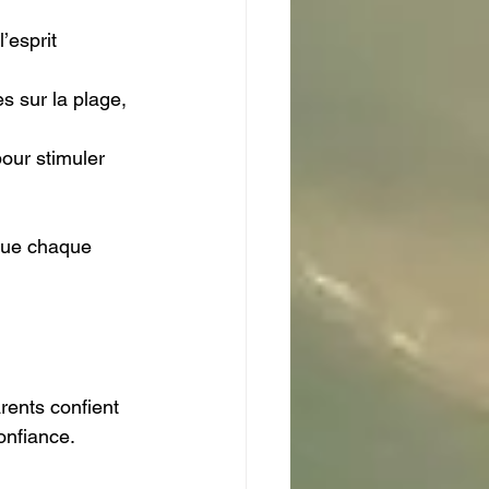
’esprit 
s sur la plage, 
pour stimuler 
 que chaque 
rents confient 
onfiance.