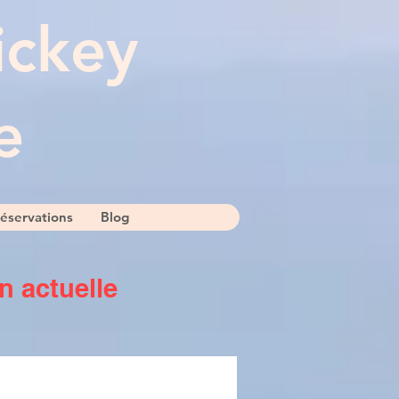
ickey
e
éservations
Blog
n actuelle