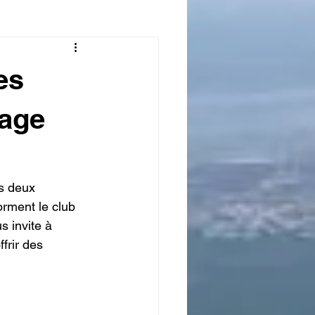
es
lage
s deux 
rment le club 
s invite à 
frir des 