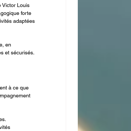
 Victor Louis 
gogique forte 
ivités adaptées 
e, en 
s et sécurisés.
lent à ce que 
ccompagnement 
es.
vités 