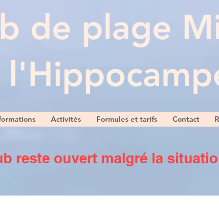
b de plage M
l'Hippocamp
formations
Activités
Formules et tarifs
Contact
R
ub reste ouvert malgré la situatio